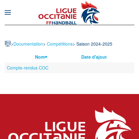
Skip to main content
>
Documentation
>
Compétitions
>
Saison 2024-2025
Nom
Date d'ajout
Compte-rendus COC