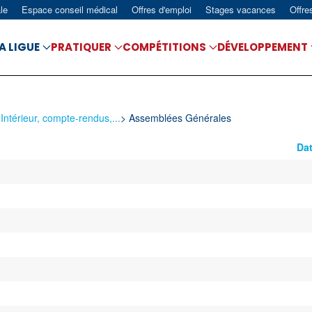
le
Espace conseil médical
Offres d'emploi
Stages vacances
Offre
A LIGUE
PRATIQUER
COMPÉTITIONS
DÉVELOPPEMENT
ntérieur, compte-rendus,...
>
Assemblées Générales
Dat