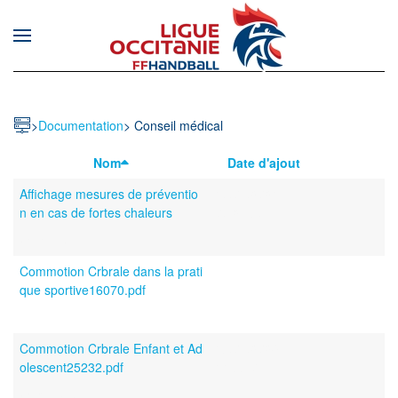
Skip to main content
>
Documentation
>
Conseil médical
Nom
Date d'ajout
Affichage mesures de préventio
19/07/2024
n en cas de fortes chaleurs
09:28:59
(
)
1.91 MB
Commotion Crbrale dans la prati
21/02/2023
que sportive16070.pdf
16:20:24
(
)
255.07 KB
Commotion Crbrale Enfant et Ad
15/06/2023
olescent25232.pdf
14:55:08
(
)
140.74 KB