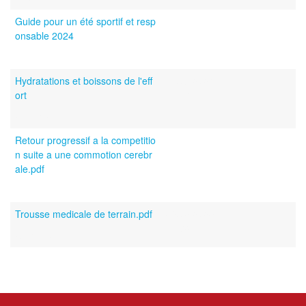
Guide pour un été sportif et resp
11/07/2024
onsable 2024
11:52:31
(
)
6.15 MB
Hydratations et boissons de l'eff
16/05/2024
ort
17:10:46
(
)
667.81 KB
Retour progressif a la competitio
23/03/2023
n suite a une commotion cerebr
14:55:52
ale.pdf
(
)
4.72 MB
Trousse medicale de terrain.pdf
23/02/2023
15:02:17
(
)
2.41 MB