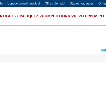
le
Espace conseil médical
Offres d'emploi
Stages vacances
Offre
A LIGUE
PRATIQUER
COMPÉTITIONS
DÉVELOPPEMENT
Dat