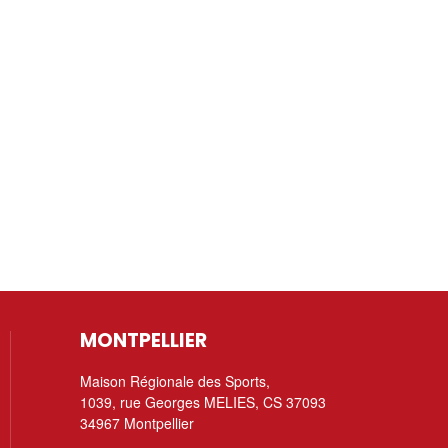
MONTPELLIER
Maison Régionale des Sports,
1039, rue Georges MELIES, CS 37093
34967 Montpellier