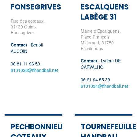
FONSEGRIVES
ESCALQUENS
LABÈGE 31
Rue des coteaux,
31130 Quint-
Mairie d'Escalquens,
Fonsegrives
Place François
Mitterand, 31750
Contact
: Benoit
Escalquens
AUCOIN
Contact
: Lyriem DE
06 81 11 96 50
CARVALHO
6131028@ffhandball.net
06 61 94 55 39
6131034@ffhandball.net
PECHBONNIEU
TOURNEFEUILLE
COTEAUX
HANDBALL