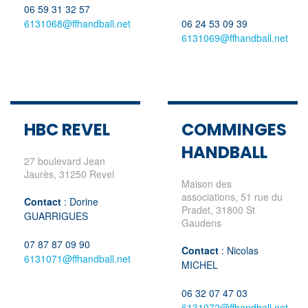
06 59 31 32 57
6131068@ffhandball.net
06 24 53 09 39
6131069@ffhandball.net
HBC REVEL
COMMINGES
HANDBALL
27 boulevard Jean
Jaurès, 31250 Revel
Maison des
associations, 51 rue du
Contact
: Dorine
Pradet, 31800 St
GUARRIGUES
Gaudens
07 87 87 09 90
Contact
: Nicolas
6131071@ffhandball.net
MICHEL
06 32 07 47 03
6131072@ffhandball.net