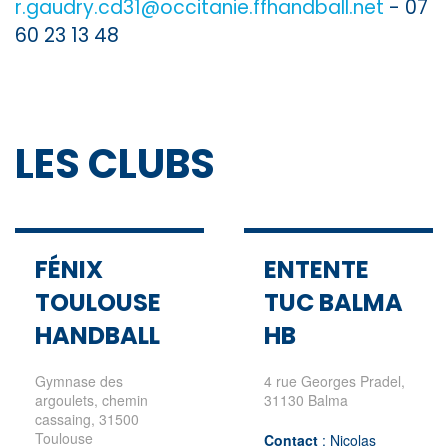
r.gaudry.cd31@occitanie.ffhandball.net
- 07
60 23 13 48
LES CLUBS
FÉNIX
ENTENTE
TOULOUSE
TUC BALMA
HANDBALL
HB
Gymnase des
4 rue Georges Pradel,
argoulets, chemin
31130 Balma
cassaing, 31500
Toulouse
Contact
: Nicolas