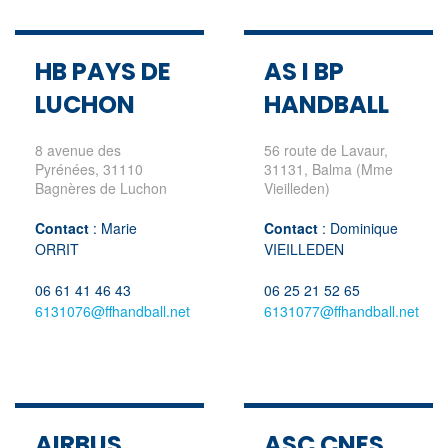
HB PAYS DE
AS I BP
LUCHON
HANDBALL
8 avenue des
56 route de Lavaur,
Pyrénées, 31110
31131, Balma (Mme
Bagnères de Luchon
Vieilleden)
Contact
: Marie
Contact
: Dominique
ORRIT
VIEILLEDEN
06 61 41 46 43
06 25 21 52 65
6131076@ffhandball.net
6131077@ffhandball.net
AIRBUS
ASC CNES