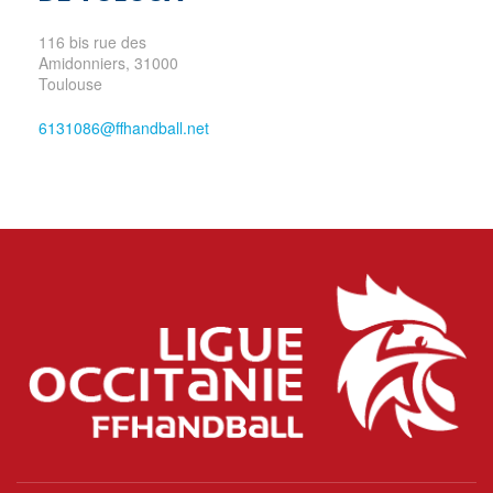
116 bis rue des
Amidonniers, 31000
Toulouse
6131086@ffhandball.net