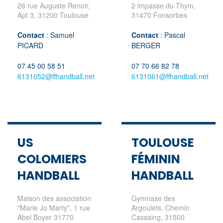
26 rue Auguste Renoir,
2 impasse du Thym,
Apt 3, 31200 Toulouse
31470 Fonsorbes
Contact
: Samuel
Contact
: Pascal
PICARD
BERGER
07 45 00 58 51
07 70 66 82 78
6131052@ffhandball.net
6131061@ffhandball.net
US
TOULOUSE
COLOMIERS
FÉMININ
HANDBALL
HANDBALL
Maison des association
Gymnase des
"Marie Jo Marty", 1 rue
Argoulets, Chemin
Abel Boyer 31770
Cassaing, 31500