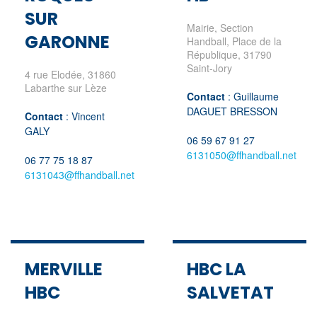
SUR
Mairie, Section
GARONNE
Handball, Place de la
République, 31790
Saint-Jory
4 rue Elodée, 31860
Labarthe sur Lèze
Contact
:
Guillaume
DAGUET BRESSON
Contact
: Vincent
GALY
06 59 67 91 27
6131050@ffhandball.net
06 77 75 18 87
6131043@ffhandball.net
MERVILLE
HBC LA
HBC
SALVETAT