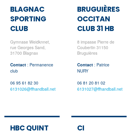
BLAGNAC
BRUGUIÈRES
SPORTING
OCCITAN
CLUB
CLUB 31 HB
Gymnase Weidknnet,
8 impasse Pierre de
rue Georges Sand,
Coubertin 31150
31700 Blagnax
Bruguières
Contact
: Permanence
Contact
: Patrice
club
NURY
06 95 61 82 30
06 81 20 81 02
6131026@ffhandball.net
6131027@ffhandball.net
HBC QUINT
CI